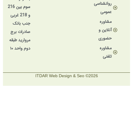
روانشناسی
سوم بین 216
عمومی
و 218 غربی
مشاوره
جنب بانک
آنلاین و
صادرات برج
حضوری
مروارید طبقه
مشاوره
دوم واحد ۱۰
تلفنی
2026© ITDAR Web Design & Seo