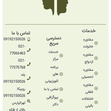
خدمات
تماس با ما
دسترسی
09192150026
مشاوره
سریع
خانواده
021-
خدمات
77066463
مشاوره
مرکز
021-
ازدواج
برنامه
77375768
مشاوره
های
بله:
تحصیلی
تلویزیونی
09192150026
مشاوره
روبیکا:
تماس با ما
شغلی
09192150026
بیوگرافی
اختلالات
تهرانپارس
دکتر
بالینی
بالاتر از فلکه