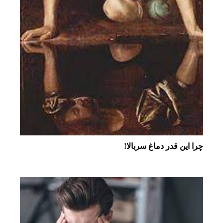
چرا این قدر دماغ سربالا!