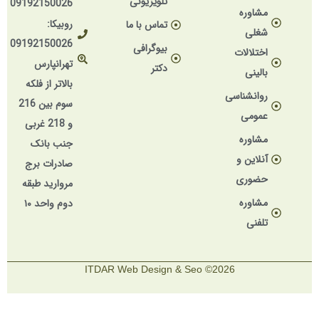
تلویزیونی
09192150026
مشاوره
روبیکا:
تماس با ما
شغلی
09192150026
بیوگرافی
اختلالات
تهرانپارس
دکتر
بالینی
بالاتر از فلکه
روانشناسی
سوم بین 216
عمومی
و 218 غربی
مشاوره
جنب بانک
آنلاین و
صادرات برج
حضوری
مروارید طبقه
مشاوره
دوم واحد ۱۰
تلفنی
2026© ITDAR Web Design & Seo