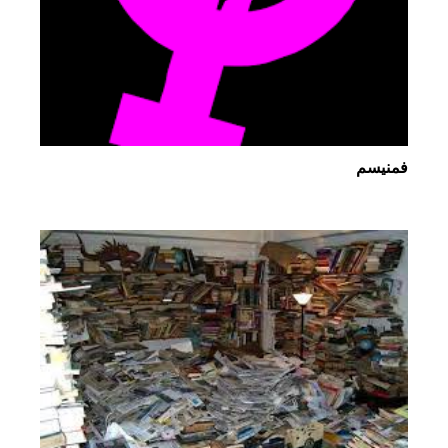
فمنیسم