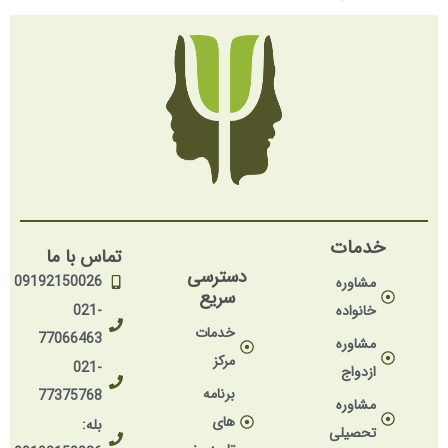
خدمات
تماس با ما
دسترسی
09192150026
مشاوره
سریع
خانواده
021-
خدمات
77066463
مشاوره
مرکز
021-
ازدواج
برنامه
77375768
مشاوره
های
بله:
تحصیلی