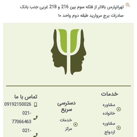
تهرانپارس بالاتر از فلکه سوم بین 216 و 218 غربی جنب بانک
صادرات برج مروارید طبقه دوم واحد ۱۰
خدمات
تماس با ما
دسترسی
09192150026
مشاوره
سریع
خانواده
021-
خدمات
77066463
مشاوره
مرکز
021-
ازدواج