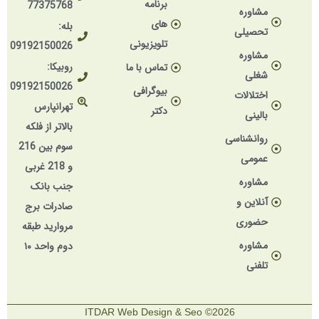
برنامه
77375768
مشاوره
های
بله:
تحصیلی
تلویزیونی
09192150026
مشاوره
روبیکا:
تماس با ما
شغلی
09192150026
بیوگرافی
اختلالات
تهرانپارس
دکتر
بالینی
بالاتر از فلکه
روانشناسی
سوم بین 216
عمومی
و 218 غربی
مشاوره
جنب بانک
آنلاین و
صادرات برج
حضوری
مروارید طبقه
مشاوره
دوم واحد ۱۰
تلفنی
2026© ITDAR Web Design & Seo