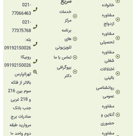
سریع
خانواده
021-
خدمات
77066463
مشاوره
مرکز
021-
ازدواج
برنامه
77375768
مشاوره
های
بله:
تحصیلی
تلویزیونی
09192150026
مشاوره
روبیکا:
تماس با ما
شغلی
09192150026
بیوگرافی
اختلالات
تهرانپارس
دکتر
بالینی
بالاتر از فلکه
روانشناسی
سوم بین 216
عمومی
و 218 غربی
مشاوره
جنب بانک
آنلاین و
صادرات برج
حضوری
مروارید طبقه
مشاوره
دوم واحد ۱۰