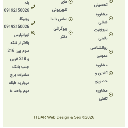
های
بله:
تحصیلی
تلویزیونی
09192150026
مشاوره
روبیکا:
تماس با ما
شغلی
09192150026
بیوگرافی
اختلالات
تهرانپارس
دکتر
بالینی
بالاتر از فلکه
روانشناسی
سوم بین 216
عمومی
و 218 غربی
مشاوره
جنب بانک
آنلاین و
صادرات برج
حضوری
مروارید طبقه
مشاوره
دوم واحد ۱۰
تلفنی
2026© ITDAR Web Design & Seo