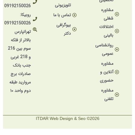
تحصیلی
تلویزیونی
09192150026
مشاوره
روبیکا:
تماس با ما
شغلی
09192150026
بیوگرافی
اختلالات
تهرانپارس
دکتر
بالینی
بالاتر از فلکه
روانشناسی
سوم بین 216
عمومی
و 218 غربی
مشاوره
جنب بانک
آنلاین و
صادرات برج
حضوری
مروارید طبقه
مشاوره
دوم واحد ۱۰
تلفنی
2026© ITDAR Web Design & Seo