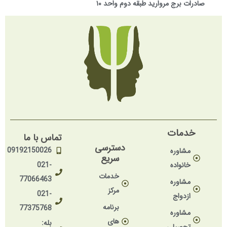
صادرات برج مروارید طبقه دوم واحد ۱۰
خدمات
تماس با ما
دسترسی
09192150026
مشاوره
سریع
خانواده
021-
خدمات
77066463
مشاوره
مرکز
021-
ازدواج
برنامه
77375768
مشاوره
های
بله: