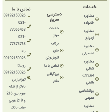
خدمات
تماس با ما
دسترسی
09192150026
مشاوره
سریع
خانواده
021-
خدمات
77066463
مشاوره
مرکز
021-
ازدواج
برنامه
77375768
مشاوره
های
بله:
تحصیلی
تلویزیونی
09192150026
مشاوره
روبیکا:
تماس با ما
شغلی
09192150026
بیوگرافی
اختلالات
تهرانپارس
دکتر
بالینی
بالاتر از فلکه
روانشناسی
سوم بین 216
عمومی
و 218 غربی
مشاوره
جنب بانک