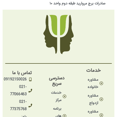
صادرات برج مروارید طبقه دوم واحد ۱۰
خدمات
تماس با ما
دسترسی
09192150026
مشاوره
سریع
خانواده
021-
خدمات
77066463
مشاوره
مرکز
021-
ازدواج
برنامه
77375768
مشاوره
های
بله: