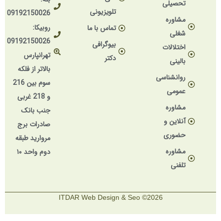
تحصیلی
تلویزیونی
09192150026
مشاوره
روبیکا:
تماس با ما
شغلی
09192150026
بیوگرافی
اختلالات
تهرانپارس
دکتر
بالینی
بالاتر از فلکه
روانشناسی
سوم بین 216
عمومی
و 218 غربی
مشاوره
جنب بانک
آنلاین و
صادرات برج
حضوری
مروارید طبقه
مشاوره
دوم واحد ۱۰
تلفنی
2026© ITDAR Web Design & Seo