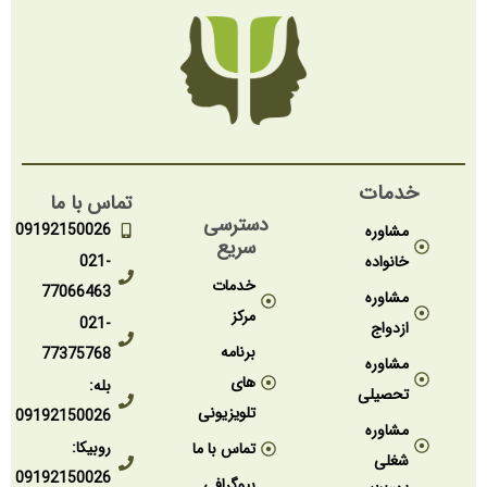
خدمات
تماس با ما
دسترسی
09192150026
مشاوره
سریع
خانواده
021-
خدمات
77066463
مشاوره
مرکز
021-
ازدواج
برنامه
77375768
مشاوره
های
بله:
تحصیلی
تلویزیونی
09192150026
مشاوره
روبیکا:
تماس با ما
شغلی
09192150026
بیوگرافی