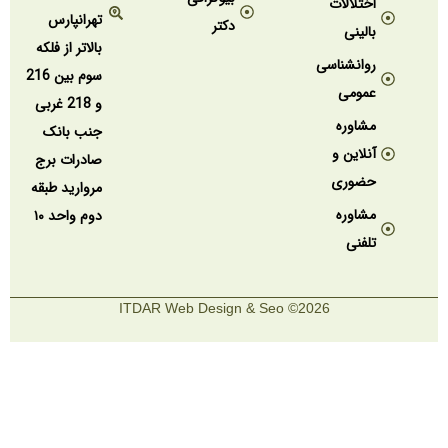
اختلالات
تهرانپارس
دکتر
بالینی
بالاتر از فلکه
روانشناسی
سوم بین 216
عمومی
و 218 غربی
مشاوره
جنب بانک
آنلاین و
صادرات برج
حضوری
مروارید طبقه
مشاوره
دوم واحد ۱۰
تلفنی
2026© ITDAR Web Design & Seo