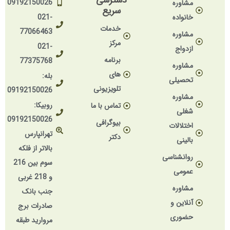
09192150026
مشاوره
سریع
خانواده
021-
خدمات
77066463
مشاوره
مرکز
021-
ازدواج
برنامه
77375768
مشاوره
های
بله:
تحصیلی
تلویزیونی
09192150026
مشاوره
روبیکا:
تماس با ما
شغلی
09192150026
بیوگرافی
اختلالات
تهرانپارس
دکتر
بالینی
بالاتر از فلکه
روانشناسی
سوم بین 216
عمومی
و 218 غربی
مشاوره
جنب بانک
آنلاین و
صادرات برج
حضوری
مروارید طبقه