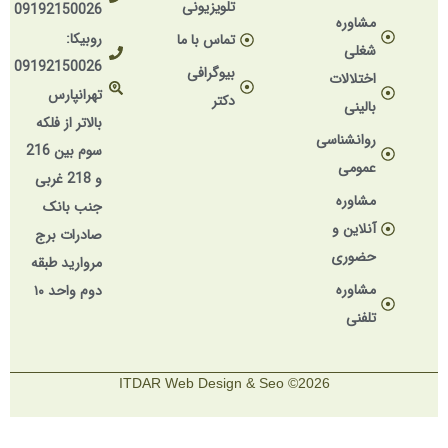
تلویزیونی
09192150026
مشاوره
روبیکا:
تماس با ما
شغلی
09192150026
بیوگرافی
اختلالات
تهرانپارس
دکتر
بالینی
بالاتر از فلکه
روانشناسی
سوم بین 216
عمومی
و 218 غربی
مشاوره
جنب بانک
آنلاین و
صادرات برج
حضوری
مروارید طبقه
مشاوره
دوم واحد ۱۰
تلفنی
2026© ITDAR Web Design & Seo