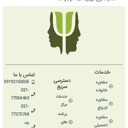
خدمات
تماس با ما
دسترسی
09192150026
مشاوره
سریع
خانواده
021-
خدمات
77066463
مشاوره
مرکز
021-
ازدواج
برنامه
77375768
مشاوره
های
بله:
تحصیلی