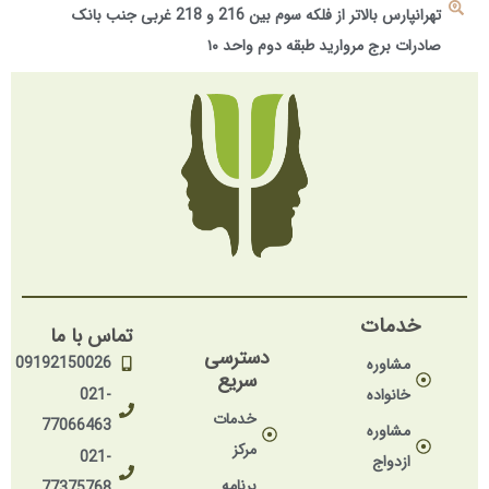
تهرانپارس بالاتر از فلکه سوم بین 216 و 218 غربی جنب بانک
صادرات برج مروارید طبقه دوم واحد ۱۰
خدمات
تماس با ما
دسترسی
09192150026
مشاوره
سریع
خانواده
021-
خدمات
77066463
مشاوره
مرکز
021-
ازدواج
برنامه
77375768