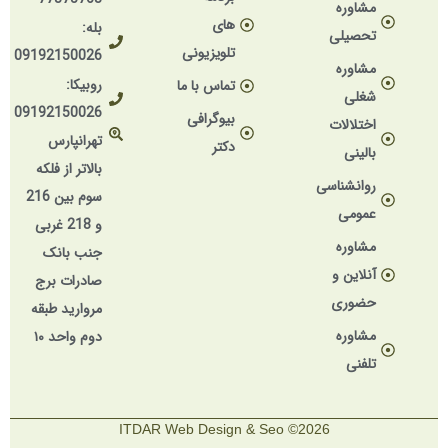
مشاوره
های
بله:
تحصیلی
تلویزیونی
09192150026
مشاوره
روبیکا:
تماس با ما
شغلی
09192150026
بیوگرافی
اختلالات
تهرانپارس
دکتر
بالینی
بالاتر از فلکه
روانشناسی
سوم بین 216
عمومی
و 218 غربی
مشاوره
جنب بانک
آنلاین و
صادرات برج
حضوری
مروارید طبقه
مشاوره
دوم واحد ۱۰
تلفنی
2026© ITDAR Web Design & Seo