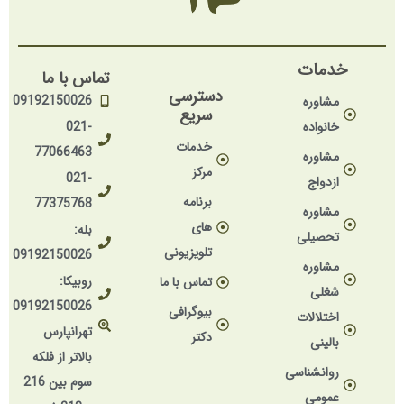
خدمات
تماس با ما
دسترسی
09192150026
مشاوره
سریع
خانواده
021-
خدمات
77066463
مشاوره
مرکز
021-
ازدواج
برنامه
77375768
مشاوره
های
بله:
تحصیلی
تلویزیونی
09192150026
مشاوره
روبیکا:
تماس با ما
شغلی
09192150026
بیوگرافی
اختلالات
تهرانپارس
دکتر
بالینی
بالاتر از فلکه
روانشناسی
سوم بین 216
عمومی