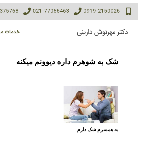
7375768
021-77066463
0919-2150026
دکتر مهرنوش دارینی
خدمات مر
شک به شوهرم داره دیوونم میکنه
به همسرم شک دارم