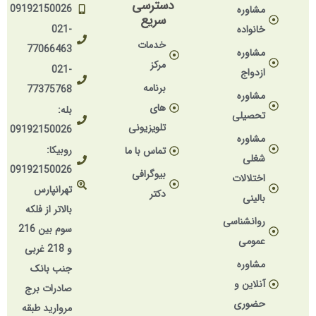
دسترسی
09192150026
مشاوره
سریع
خانواده
021-
خدمات
77066463
مشاوره
مرکز
021-
ازدواج
برنامه
77375768
مشاوره
های
بله:
تحصیلی
تلویزیونی
09192150026
مشاوره
روبیکا:
تماس با ما
شغلی
09192150026
بیوگرافی
اختلالات
تهرانپارس
دکتر
بالینی
بالاتر از فلکه
روانشناسی
سوم بین 216
عمومی
و 218 غربی
مشاوره
جنب بانک
آنلاین و
صادرات برج
حضوری
مروارید طبقه