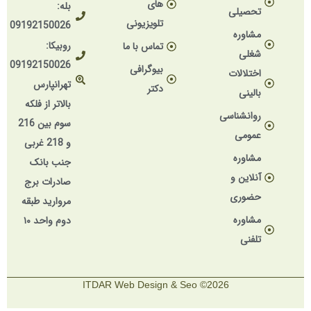
های
بله:
تحصیلی
تلویزیونی
09192150026
مشاوره
روبیکا:
تماس با ما
شغلی
09192150026
بیوگرافی
اختلالات
تهرانپارس
دکتر
بالینی
بالاتر از فلکه
روانشناسی
سوم بین 216
عمومی
و 218 غربی
مشاوره
جنب بانک
آنلاین و
صادرات برج
حضوری
مروارید طبقه
مشاوره
دوم واحد ۱۰
تلفنی
2026© ITDAR Web Design & Seo