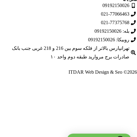
0919215002
021-770664
021-773757
09192150026
کا: 09192150026
تهرانپارس بالاتر از فلکه سوم بین 216 و 218 غربی جنب بانک
درات برج مروارید طبقه دوم واحد ۱۰