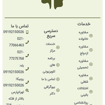
خدمات
تماس با ما
دسترسی
09192150026
مشاوره
سریع
خانواده
021-
خدمات
77066463
مشاوره
مرکز
021-
ازدواج
برنامه
77375768
مشاوره
های
بله:
تحصیلی
تلویزیونی
09192150026
مشاوره
روبیکا:
تماس با ما
شغلی
09192150026
بیوگرافی
اختلالات
تهرانپارس
دکتر
بالینی
بالاتر از فلکه
روانشناسی