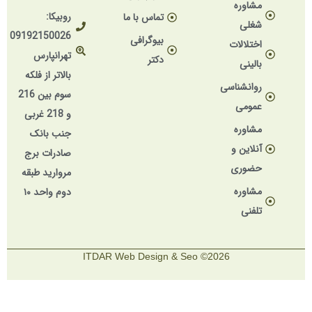
مشاوره
روبیکا:
تماس با ما
شغلی
09192150026
بیوگرافی
اختلالات
تهرانپارس
دکتر
بالینی
بالاتر از فلکه
روانشناسی
سوم بین 216
عمومی
و 218 غربی
مشاوره
جنب بانک
آنلاین و
صادرات برج
حضوری
مروارید طبقه
مشاوره
دوم واحد ۱۰
تلفنی
2026© ITDAR Web Design & Seo