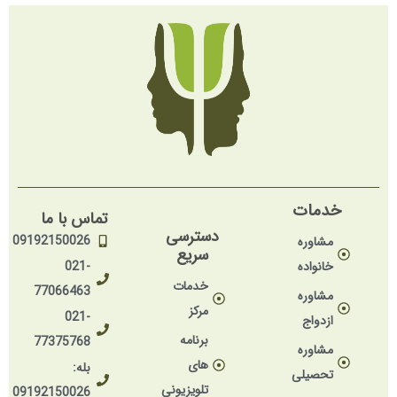
خدمات
تماس با ما
دسترسی
09192150026
مشاوره
سریع
خانواده
021-
خدمات
77066463
مشاوره
مرکز
021-
ازدواج
برنامه
77375768
مشاوره
های
بله:
تحصیلی
تلویزیونی
09192150026