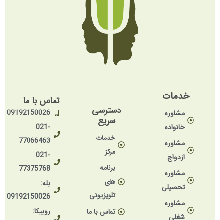
خدمات
تماس با ما
دسترسی
09192150026
مشاوره
سریع
خانواده
021-
خدمات
77066463
مشاوره
مرکز
021-
ازدواج
برنامه
77375768
مشاوره
های
بله:
تحصیلی
تلویزیونی
09192150026
مشاوره
روبیکا:
تماس با ما
شغلی