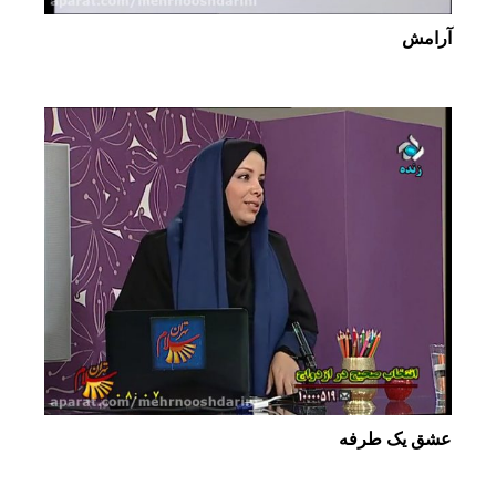
آرامش
عشق یک طرفه