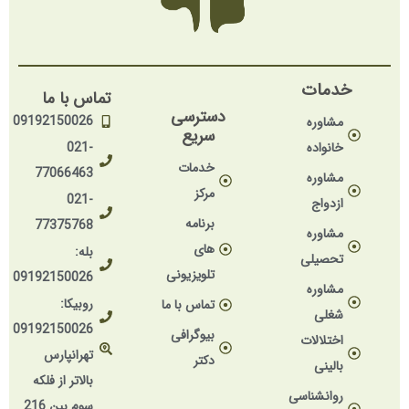
خدمات
تماس با ما
دسترسی
09192150026
مشاوره
سریع
خانواده
021-
خدمات
77066463
مشاوره
مرکز
021-
ازدواج
برنامه
77375768
مشاوره
های
بله:
تحصیلی
تلویزیونی
09192150026
مشاوره
روبیکا:
تماس با ما
شغلی
09192150026
بیوگرافی
اختلالات
تهرانپارس
دکتر
بالینی
بالاتر از فلکه
روانشناسی
سوم بین 216