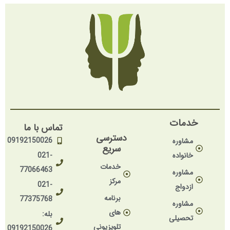
خدمات
تماس با ما
دسترسی
09192150026
مشاوره
سریع
خانواده
021-
خدمات
77066463
مشاوره
مرکز
021-
ازدواج
برنامه
77375768
مشاوره
های
بله:
تحصیلی
تلویزیونی
09192150026