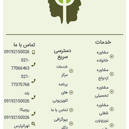
خدمات
تماس با ما
دسترسی
09192150026
مشاوره
سریع
خانواده
021-
خدمات
77066463
مشاوره
مرکز
021-
ازدواج
برنامه
77375768
مشاوره
های
بله:
تحصیلی
تلویزیونی
09192150026
مشاوره
روبیکا:
تماس با ما
شغلی
09192150026
بیوگرافی
اختلالات
تهرانپارس
دکتر