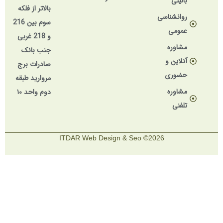
بالینی
بالاتر از فلکه
روانشناسی
سوم بین 216
عمومی
و 218 غربی
مشاوره
جنب بانک
آنلاین و
صادرات برج
حضوری
مروارید طبقه
مشاوره
دوم واحد ۱۰
تلفنی
2026© ITDAR Web Design & Seo