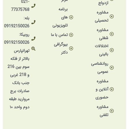
021-
ازدواج
برنامه
77375768
مشاوره
های
بله:
تحصیلی
تلویزیونی
09192150026
مشاوره
روبیکا:
تماس با ما
شغلی
09192150026
بیوگرافی
اختلالات
تهرانپارس
دکتر
بالینی
بالاتر از فلکه
روانشناسی
سوم بین 216
عمومی
و 218 غربی
مشاوره
جنب بانک
آنلاین و
صادرات برج
حضوری
مروارید طبقه
مشاوره
دوم واحد ۱۰
تلفنی