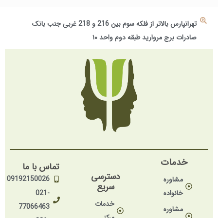
تهرانپارس بالاتر از فلکه سوم بین 216 و 218 غربی جنب بانک
صادرات برج مروارید طبقه دوم واحد ۱۰
خدمات
تماس با ما
دسترسی
09192150026
مشاوره
سریع
خانواده
021-
خدمات
77066463
مشاوره
مرکز