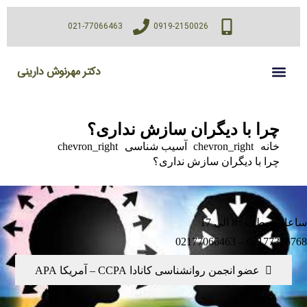
021-77066463
0919-2150026
دکتر مهرنوش دارینی
چرا با دیگران سازش نداری؟
خانه
chevron_right
آسیب شناسی
chevron_right
چرا با دیگران سازش نداری؟
 مطب : 8 الی 17
02177375768 – 0217
عضو انجمن روانشناسی کانادا CCPA – آمریکا APA