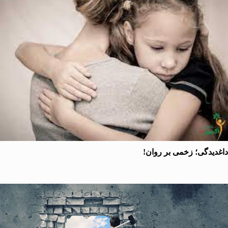
یدگی؛ زخمی بر روان!