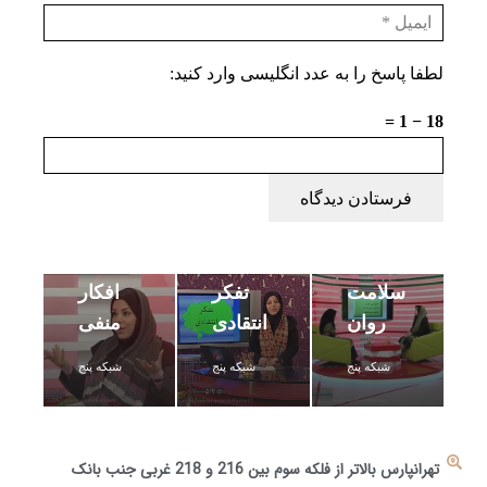
لطفا پاسخ را به عدد انگلیسی وارد کنید:
18 − 1 =
فرستادن دیدگاه
ویژگی
سلامت
تفکر
افکار
روان
انتقادی
منفی
شبکه پنج
شبکه پنج
شبکه پنج
تهرانپارس بالاتر از فلکه سوم بین 216 و 218 غربی جنب بانک