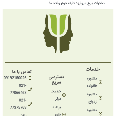
صادرات برج مروارید طبقه دوم واحد ۱۰
خدمات
تماس با ما
دسترسی
09192150026
مشاوره
سریع
خانواده
021-
خدمات
77066463
مشاوره
مرکز
021-
ازدواج
برنامه
77375768
مشاوره
های
بله: