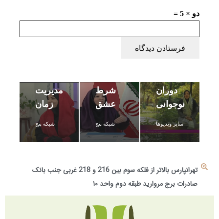
دو × 5 =
مهارت
فرستادن دیدگاه
کنترل
زندگی
استرس
شناخت
به
و
دوران
شرط
مدیریت
نوجوانی
عشق
زمان
سایر ویدیوها
شبکه پنج
شبکه پنج
تهرانپارس بالاتر از فلکه سوم بین 216 و 218 غربی جنب بانک
صادرات برج مروارید طبقه دوم واحد ۱۰