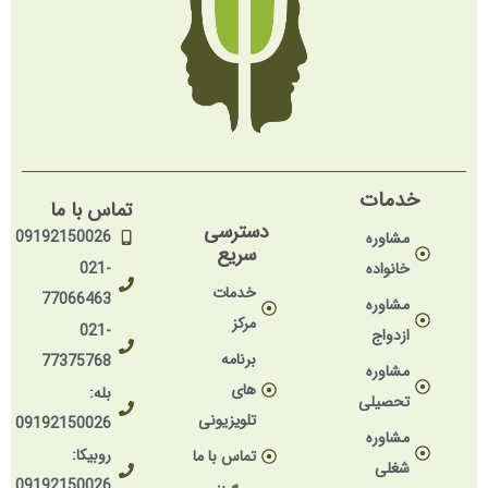
خدمات
تماس با ما
دسترسی
09192150026
مشاوره
سریع
خانواده
021-
خدمات
77066463
مشاوره
مرکز
021-
ازدواج
برنامه
77375768
مشاوره
های
بله:
تحصیلی
تلویزیونی
09192150026
مشاوره
روبیکا:
تماس با ما
شغلی
09192150026