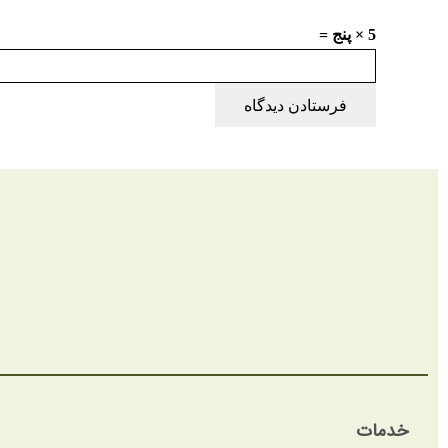
5 × پنج =
فرستادن دیدگاه
خدمات