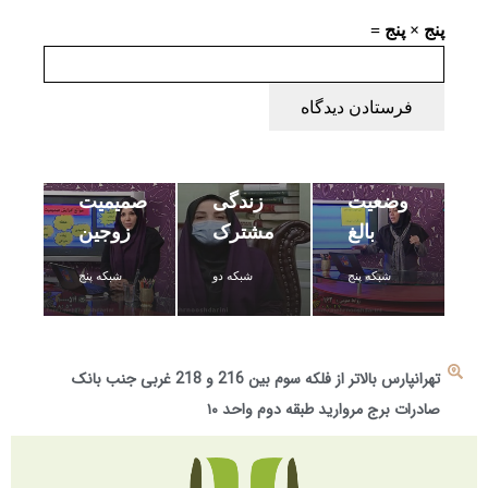
پنج × پنج =
انتظارات
فرستادن دیدگاه
غیر
منطقی
در
وضعیت
زندگی
صمیمیت
بالغ
مشترک
زوجین
شبکه پنج
شبکه دو
شبکه پنج
تهرانپارس بالاتر از فلکه سوم بین 216 و 218 غربی جنب بانک
صادرات برج مروارید طبقه دوم واحد ۱۰