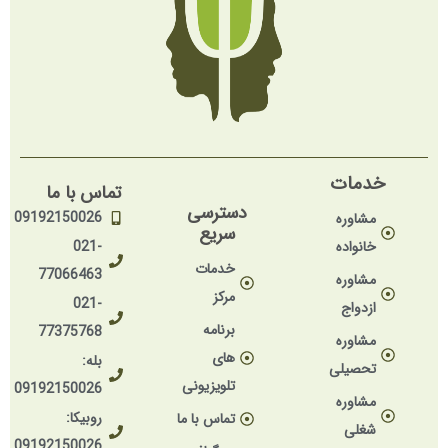
خدمات
تماس با ما
دسترسی
09192150026
مشاوره
سریع
خانواده
021-
خدمات
77066463
مشاوره
مرکز
021-
ازدواج
برنامه
77375768
مشاوره
های
بله:
تحصیلی
تلویزیونی
09192150026
مشاوره
روبیکا:
تماس با ما
شغلی
09192150026