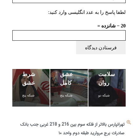
لطفا پاسخ را به عدد انگلیسی وارد کنید:
20 − شانزده =
فرستادن دیدگاه
تاثیر
ازدواج
زندگی
بر
به
سلامت
عشق
شرط
روان
کامل
عشق
شبکه دو
شبکه پنج
شبکه پنج
تهرانپارس بالاتر از فلکه سوم بین 216 و 218 غربی جنب بانک
صادرات برج مروارید طبقه دوم واحد ۱۰