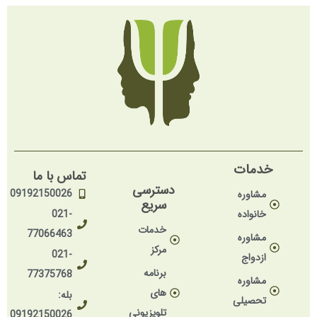
خدمات
تماس با ما
دسترسی
09192150026
مشاوره
سریع
خانواده
021-
خدمات
77066463
مشاوره
مرکز
021-
ازدواج
برنامه
77375768
مشاوره
های
بله:
تحصیلی
تلویزیونی
09192150026