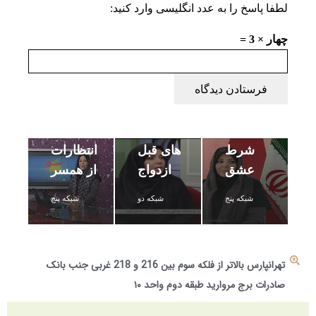
لطفا پاسخ را به عدد انگلیسی وارد کنید:
چهار × 3 =
اهمیت
فرستادن دیدگاه
فرزندآوری
زندگی
در
به
مشاوره
بازنگری
شرط
های قبل
انتظارات
عشق
ازدواج
از همسر
شبکه پنج
شبکه دو
شبکه پنج
تهرانپارس بالاتر از فلکه سوم بین 216 و 218 غربی جنب بانک
صادرات برج مروارید طبقه دوم واحد ۱۰