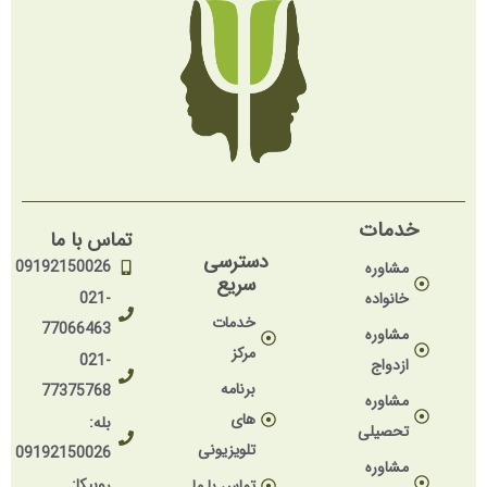
خدمات
تماس با ما
دسترسی
09192150026
مشاوره
سریع
خانواده
021-
خدمات
77066463
مشاوره
مرکز
021-
ازدواج
برنامه
77375768
مشاوره
های
بله:
تحصیلی
تلویزیونی
09192150026
مشاوره
روبیکا:
تماس با ما