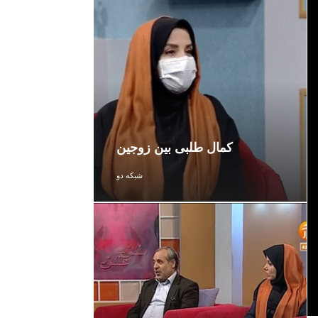
کمال طلبی بین زوجین
شبکه دو