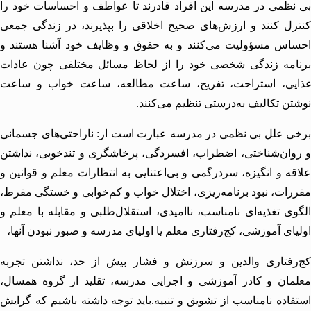
ظمی در مدرسه این افراد قادرند تا
عواطف
و ا
حساسات
خود را
ل كنند و ارزش‌های صحیح اخلاقی را بپذیرند، در زندگی جمعی
اس مسؤولیت می‌كنند و به حقوق و وظایف خود آشنا هستند و
امه زندگی شخصی خود را از لحاظ مسائل مختلفی چون عادات
یی، استراحت، تفریح، ساعت مطالعه، ساعت خواب و ساعت
ن تكالیف به‌درستی تنظیم می‌كنند.
 علل بی نظمی در مدرسه عبارت است از: ناراحتی‌های جسمانی
ان‌شناختی،
اضطراب
،
افسردگی
،
پرخاشگری
و تندخویی، نداشتن
ه و انگیزه، سر‌درگمی و بی‌اعتنایی به انتظارات معلم و قوانین و
ات، نبود برنامه‌ریزی، اختلال خواب و كم‌خوابی و خستگی مفرط،
ی تغذیه‌ای نامناسب، ناامیدی‌، استقلال‌طلبی و مقابله با معلم و
ای آموزشی، كج‌رفتاری معلم یا اولیای مدرسه و صبور نبودن آنها،
رفتاری والدین و سرزنش و فشار بیش از حد، نداشتن تجربه
ان و كادر آموزشی و اجرایی مدرسه، تقلید از گروه همسال،
اده نامناسب از تشویق و تنبیه.باید توجه داشته باشیم كه گرایش