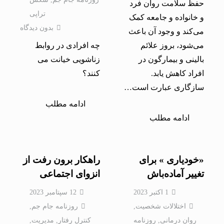
حفظ سلامت روان فرد
تراپی
و خانواده و جامعه کمک
بدون دیدگاه
می‌کند و وجود آن باعث
می‌شود، بروز علائم
چه افرادی در روابط
بالینی و بیمارگون در
زناشویی خیانت می
افراد کاهش یابد.
کنند؟
سازگاری عبارت است…
ادامه مطلب
ادامه مطلب
«خودیاری » برای
راهکار برون رفت از
تغییر آماده‌باش
انزوای اجتماعی
1 اکتبر 2023
12 سپتامبر 2023
اختلالات شخصيت
,
روزنامه جام جم
,
روان درمانی
,
روزنامه
کنترل رفتار
,
مدیریت
,