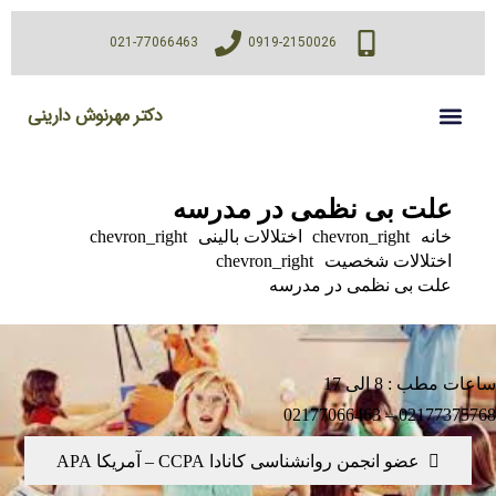
021-77066463
0919-2150026
دکتر مهرنوش دارینی
علت بی نظمی در مدرسه
خانه
chevron_right
اختلالات بالینی
chevron_right
اختلالات شخصيت
chevron_right
علت بی نظمی در مدرسه
 مطب : 8 الی 17
02177375768 – 0217
عضو انجمن روانشناسی کانادا CCPA – آمریکا APA