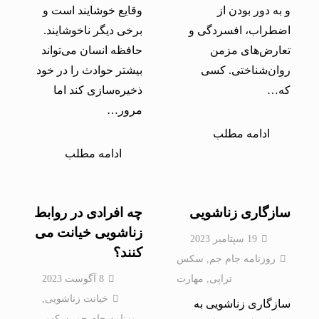
و به دور بودن از
وقایع خوشایند است و
اضطراب، افسردگی و
برخی دیگر ناخوشایند.
تعارض‌های مزمن
حافظه انسان می‌تواند
روان‌شناختی. کسی
بیشتر حوادث را در خود
که…
ذخیره‌سازی كند اما
مرور…
ادامه مطلب
ادامه مطلب
سازگاری زناشویی
چه افرادی در روابط
زناشویی خیانت می
19 سپتامبر 2023
کنند؟
روزنامه جام جم
,
سکس
تراپی
,
مهارت
8 آگوست 2023
خيانت زناشویی
,
سازگاری زناشویی به
روزنامه جام جم
,
سکس