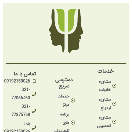
خدمات
تماس با ما
دسترسی
09192150026
مشاوره
سریع
خانواده
021-
خدمات
77066463
مشاوره
مرکز
021-
ازدواج
برنامه
77375768
مشاوره
های
بله:
تحصیلی
تلویزیونی
09192150026