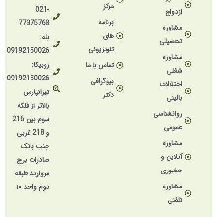
مرکز
021-
ازدواج
برنامه
77375768
مشاوره
های
بله:
تحصیلی
تلویزیونی
09192150026
مشاوره
روبیکا:
تماس با ما
شغلی
09192150026
بیوگرافی
اختلالات
تهرانپارس
دکتر
بالینی
بالاتر از فلکه
روانشناسی
سوم بین 216
عمومی
و 218 غربی
مشاوره
جنب بانک
آنلاین و
صادرات برج
حضوری
مروارید طبقه
مشاوره
دوم واحد ۱۰
تلفنی