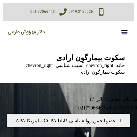
021-77066463
0919-2150026
دکتر مهرنوش دارینی
سکوت بیمارگون ارادی
خانه
chevron_right
آسیب شناسی
chevron_right
سکوت بیمارگون ارادی
 مطب : 8 الی 17
02177375768 – 0217
عضو انجمن روانشناسی کانادا CCPA – آمریکا APA