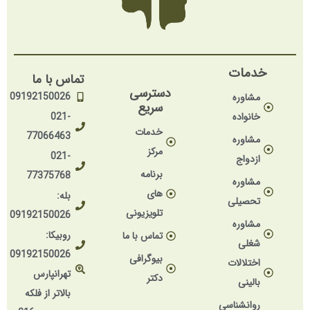
خدمات
تماس با ما
دسترسی
09192150026
مشاوره
سریع
خانواده
021-
خدمات
77066463
مشاوره
مرکز
021-
ازدواج
برنامه
77375768
مشاوره
های
بله:
تحصیلی
تلویزیونی
09192150026
مشاوره
روبیکا:
تماس با ما
شغلی
09192150026
بیوگرافی
اختلالات
تهرانپارس
دکتر
بالینی
بالاتر از فلکه
روانشناسی