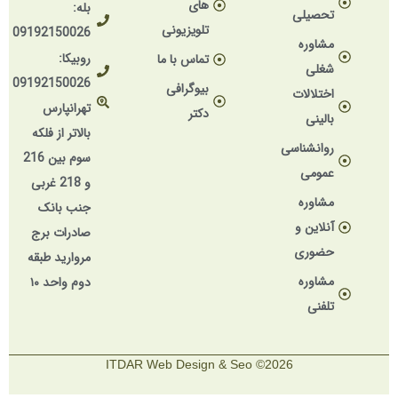
های
بله:
تحصیلی
تلویزیونی
09192150026
مشاوره
روبیکا:
تماس با ما
شغلی
09192150026
بیوگرافی
اختلالات
تهرانپارس
دکتر
بالینی
بالاتر از فلکه
روانشناسی
سوم بین 216
عمومی
و 218 غربی
مشاوره
جنب بانک
آنلاین و
صادرات برج
حضوری
مروارید طبقه
مشاوره
دوم واحد ۱۰
تلفنی
2026© ITDAR Web Design & Seo