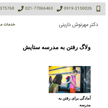
7375768
021-77066463
0919-2150026
دکتر مهرنوش دارینی
خدمات مر
ولاگ رفتن به مدرسه ستایش
آمادگی برای رفتن به
مدرسه