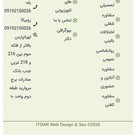
های
بله:
تحصیلی
تلویزیونی
09192150026
مشاوره
روبیکا:
تماس با ما
شغلی
09192150026
بیوگرافی
اختلالات
تهرانپارس
دکتر
بالینی
بالاتر از فلکه
روانشناسی
سوم بین 216
عمومی
و 218 غربی
مشاوره
جنب بانک
آنلاین و
صادرات برج
حضوری
مروارید طبقه
مشاوره
دوم واحد ۱۰
تلفنی
2026© ITDAR Web Design & Seo