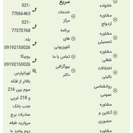
سریع
خانواده
021-
خدمات
77066463
مشاوره
مرکز
021-
ازدواج
برنامه
77375768
مشاوره
های
بله:
تحصیلی
تلویزیونی
09192150026
مشاوره
روبیکا:
تماس با ما
شغلی
09192150026
بیوگرافی
اختلالات
تهرانپارس
دکتر
بالینی
بالاتر از فلکه
روانشناسی
سوم بین 216
عمومی
و 218 غربی
مشاوره
جنب بانک
آنلاین و
صادرات برج
حضوری
مروارید طبقه
مشاوره
دوم واحد ۱۰