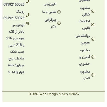
تحصیلی
تلویزیونی
09192150026
مشاوره
روبیکا:
تماس با ما
شغلی
09192150026
بیوگرافی
اختلالات
تهرانپارس
دکتر
بالینی
بالاتر از فلکه
روانشناسی
سوم بین 216
عمومی
و 218 غربی
مشاوره
جنب بانک
آنلاین و
صادرات برج
حضوری
مروارید طبقه
مشاوره
دوم واحد ۱۰
تلفنی
2026© ITDAR Web Design & Seo