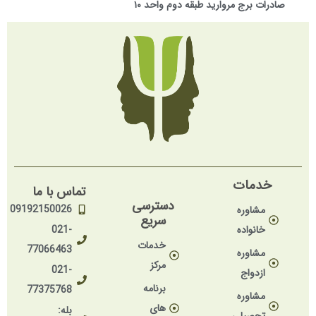
صادرات برج مروارید طبقه دوم واحد ۱۰
خدمات
تماس با ما
دسترسی
09192150026
مشاوره
سریع
خانواده
021-
خدمات
77066463
مشاوره
مرکز
021-
ازدواج
برنامه
77375768
مشاوره
های
بله: