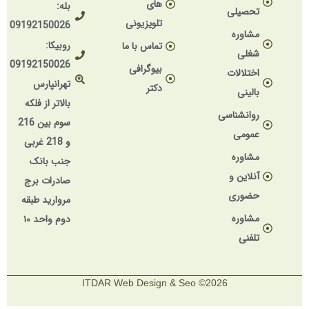
های
بله:
تحصیلی
تلویزیونی
09192150026
مشاوره
روبیکا:
تماس با ما
شغلی
09192150026
بیوگرافی
اختلالات
تهرانپارس
دکتر
بالینی
بالاتر از فلکه
روانشناسی
سوم بین 216
عمومی
و 218 غربی
مشاوره
جنب بانک
آنلاین و
صادرات برج
حضوری
مروارید طبقه
مشاوره
دوم واحد ۱۰
تلفنی
2026© ITDAR Web Design & Seo