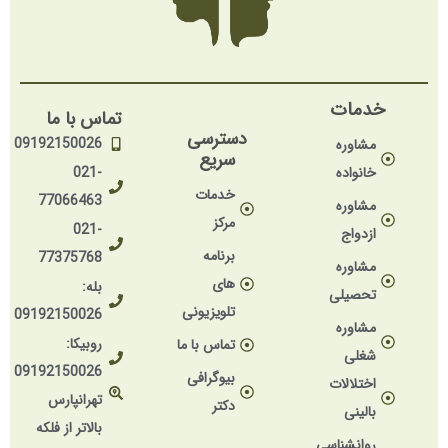
خدمات
تماس با ما
دسترسی
09192150026
مشاوره
سریع
خانواده
021-
خدمات
77066463
مشاوره
مرکز
021-
ازدواج
برنامه
77375768
مشاوره
های
بله:
تحصیلی
تلویزیونی
09192150026
مشاوره
روبیکا:
تماس با ما
شغلی
09192150026
بیوگرافی
اختلالات
تهرانپارس
دکتر
بالینی
بالاتر از فلکه
روانشناسی