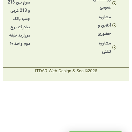
سوم بین 216
عمومی
و 218 غربی
مشاوره
جنب بانک
آنلاین و
صادرات برج
حضوری
مروارید طبقه
مشاوره
دوم واحد ۱۰
تلفنی
2026© ITDAR Web Design & Seo