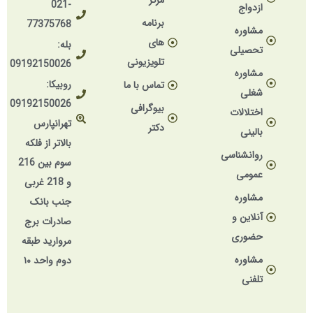
مرکز
021-
ازدواج
برنامه
77375768
مشاوره
های
بله:
تحصیلی
تلویزیونی
09192150026
مشاوره
روبیکا:
تماس با ما
شغلی
09192150026
بیوگرافی
اختلالات
تهرانپارس
دکتر
بالینی
بالاتر از فلکه
روانشناسی
سوم بین 216
عمومی
و 218 غربی
مشاوره
جنب بانک
آنلاین و
صادرات برج
حضوری
مروارید طبقه
مشاوره
دوم واحد ۱۰
تلفنی