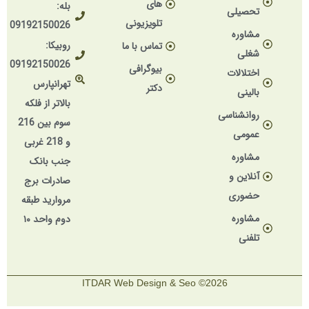
های
بله:
تحصیلی
تلویزیونی
09192150026
مشاوره
روبیکا:
تماس با ما
شغلی
09192150026
بیوگرافی
اختلالات
تهرانپارس
دکتر
بالینی
بالاتر از فلکه
روانشناسی
سوم بین 216
عمومی
و 218 غربی
مشاوره
جنب بانک
آنلاین و
صادرات برج
حضوری
مروارید طبقه
مشاوره
دوم واحد ۱۰
تلفنی
2026© ITDAR Web Design & Seo