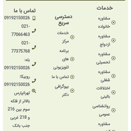
خدمات
تماس با ما
دسترسی
09192150026
مشاوره
سریع
خانواده
021-
خدمات
77066463
مشاوره
مرکز
021-
ازدواج
برنامه
77375768
مشاوره
های
بله:
تحصیلی
تلویزیونی
09192150026
مشاوره
روبیکا:
تماس با ما
شغلی
09192150026
بیوگرافی
اختلالات
تهرانپارس
دکتر
بالینی
بالاتر از فلکه
روانشناسی
سوم بین 216
عمومی
و 218 غربی
مشاوره
جنب بانک