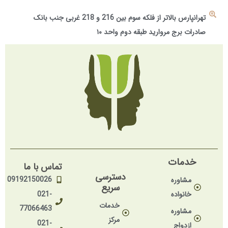
تهرانپارس بالاتر از فلکه سوم بین 216 و 218 غربی جنب بانک
صادرات برج مروارید طبقه دوم واحد ۱۰
خدمات
تماس با ما
دسترسی
09192150026
مشاوره
سریع
خانواده
021-
خدمات
77066463
مشاوره
مرکز
021-
ازدواج