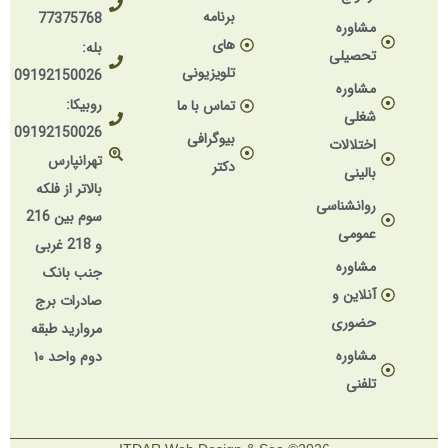
برنامه
77375768
مشاوره
های
بله:
تحصیلی
تلویزیونی
09192150026
مشاوره
روبیکا:
تماس با ما
شغلی
09192150026
بیوگرافی
اختلالات
تهرانپارس
دکتر
بالینی
بالاتر از فلکه
روانشناسی
سوم بین 216
عمومی
و 218 غربی
مشاوره
جنب بانک
آنلاین و
صادرات برج
حضوری
مروارید طبقه
مشاوره
دوم واحد ۱۰
تلفنی