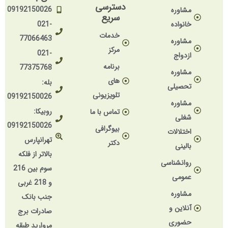
دسترسی
09192150026
مشاوره
سریع
خانواده
021-
خدمات
77066463
مشاوره
مرکز
021-
ازدواج
برنامه
77375768
مشاوره
های
بله:
تحصیلی
تلویزیونی
09192150026
مشاوره
روبیکا:
تماس با ما
شغلی
09192150026
بیوگرافی
اختلالات
تهرانپارس
دکتر
بالینی
بالاتر از فلکه
روانشناسی
سوم بین 216
عمومی
و 218 غربی
مشاوره
جنب بانک
آنلاین و
صادرات برج
حضوری
مروارید طبقه