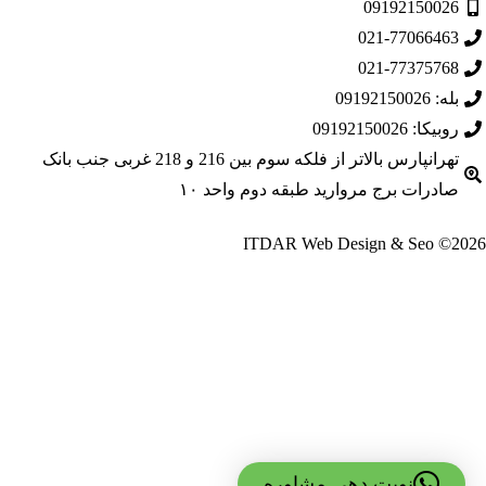
0919215002
021-770664
021-773757
09192150026
کا: 09192150026
تهرانپارس بالاتر از فلکه سوم بین 216 و 218 غربی جنب بانک
درات برج مروارید طبقه دوم واحد ۱۰
نوبت دهی مشاوره