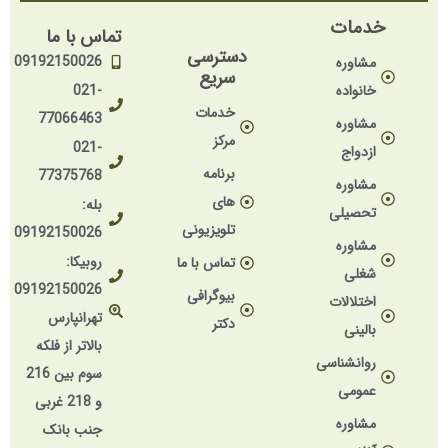
خدمات
تماس با ما
دسترسی
09192150026
مشاوره
سریع
خانواده
021-
خدمات
77066463
مشاوره
مرکز
021-
ازدواج
برنامه
77375768
مشاوره
های
بله:
تحصیلی
تلویزیونی
09192150026
مشاوره
روبیکا:
تماس با ما
شغلی
09192150026
بیوگرافی
اختلالات
تهرانپارس
دکتر
بالینی
بالاتر از فلکه
روانشناسی
سوم بین 216
عمومی
و 218 غربی
مشاوره
جنب بانک