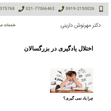
7375768
021-77066463
0919-2150026
دکتر مهرنوش دارینی
خدمات مر
اختلال یادگیری در بزرگسالان
چرا یاد نمی گیری؟