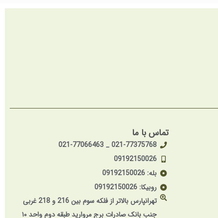
تماس با ما
021-77375768 _ 021-77066463
09192150026
بله: 09192150026
روبیکا: 09192150026
تهرانپارس بالاتر از فلکه سوم بین 216 و 218 غربی
جنب بانک صادرات برج مروارید طبقه دوم واحد ۱۰