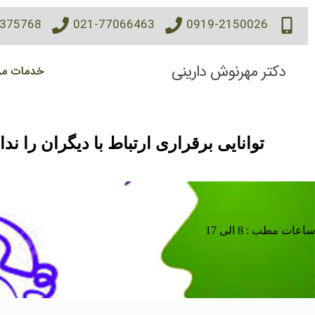
7375768
021-77066463
0919-2150026
دکتر مهرنوش دارینی
خدمات مر
توانایی برقراری ارتباط با دیگران را ندا
ساعات مطب : 8 الی 17