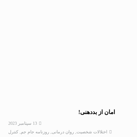
امان از بددهنی!
13 سپتامبر 2023
اختلالات شخصيت
,
روان درمانی
,
روزنامه جام جم
,
کنترل