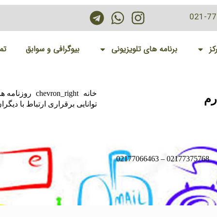
021-7
کز
برنامه های تلویزیونی
بیوگرافی و سوابق
تم
خانه
chevron_right
روزنامه ها
رم
توانایی برقراری ارتباط با دیگران
02177375768 – 02177066463